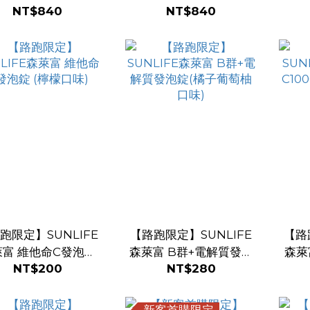
NT$840
NT$840
(檸檬口味 X 3入/共
(水蜜桃口味 X 3入/共60
錠(橘
60錠)
錠)
跑限定】SUNLIFE
【路跑限定】SUNLIFE
【路
萊富 維他命C發泡錠
森萊富 B群+電解質發泡
森萊
NT$200
NT$280
(檸檬口味)
錠(橘子葡萄柚口味)
新客首購限定