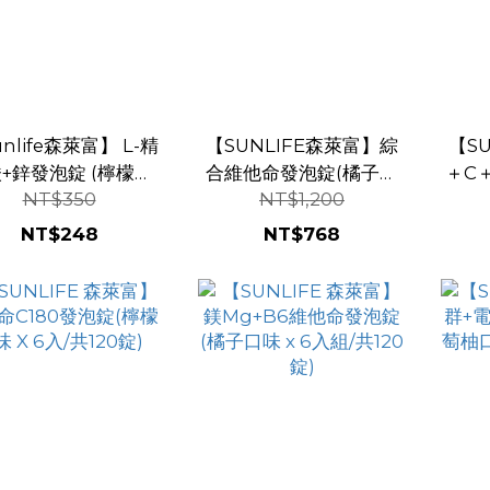
nlife森萊富】 L-精
【SUNLIFE森萊富】綜
【S
+鋅發泡錠 (檸檬口
合維他命發泡錠(橘子口
＋C
NT$350
NT$1,200
味)
味 X 6入/共120錠)
味
NT$248
NT$768