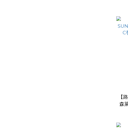
泡錠
【路
森