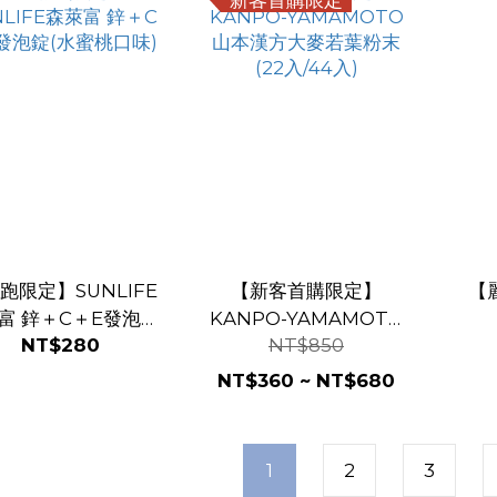
跑限定】SUNLIFE
【新客首購限定】
【
富 鋅＋C＋E發泡錠
KANPO-YAMAMOTO
NT$280
NT$850
(水蜜桃口味)
山本漢方大麥若葉粉末
(22入/44入)
NT$360 ~ NT$680
1
2
3