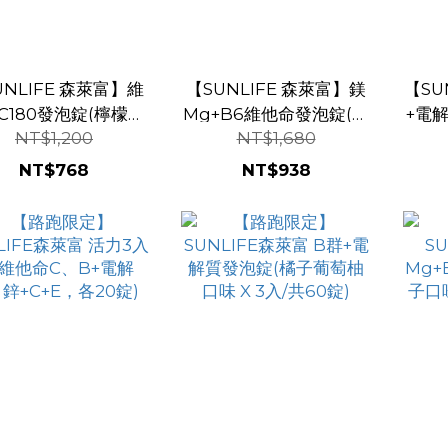
UNLIFE 森萊富】維
【SUNLIFE 森萊富】鎂
【SU
C180發泡錠(檸檬口
Mg+B6維他命發泡錠(橘
+電
NT$1,200
NT$1,680
 X 6入/共120錠)
子口味 x 6入組/共120錠)
柚口味
NT$768
NT$938