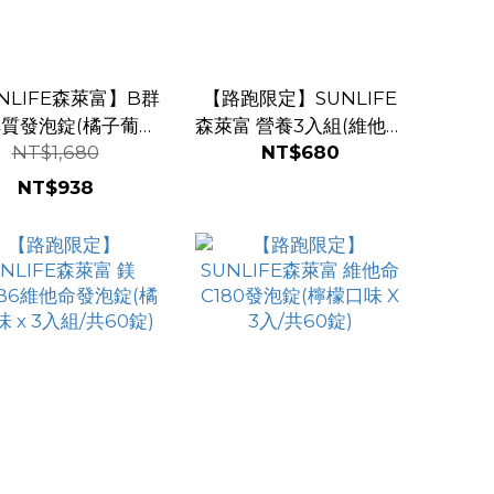
NLIFE森萊富】B群
【路跑限定】SUNLIFE
解質發泡錠(橘子葡萄
森萊富 營養3入組(維他命
NT$1,680
NT$680
 X 6入/共120錠)
C180、綜合維他命、B群
+電解質，各20錠)
NT$938