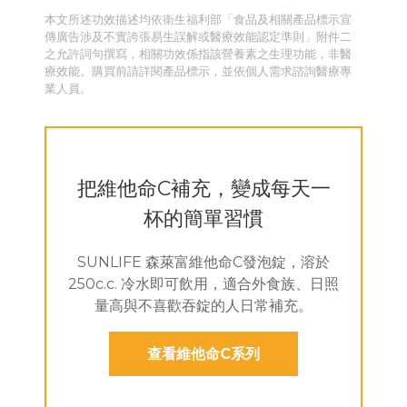
本文所述功效描述均依衛生福利部「食品及相關產品標示宣
傳廣告涉及不實誇張易生誤解或醫療效能認定準則」附件二
之允許詞句撰寫，相關功效係指該營養素之生理功能，非醫
療效能。購買前請詳閱產品標示，並依個人需求諮詢醫療專
業人員。
把維他命C補充，變成每天一
杯的簡單習慣
SUNLIFE 森萊富維他命C發泡錠，溶於
250c.c. 冷水即可飲用，適合外食族、日照
量高與不喜歡吞錠的人日常補充。
查看維他命C系列