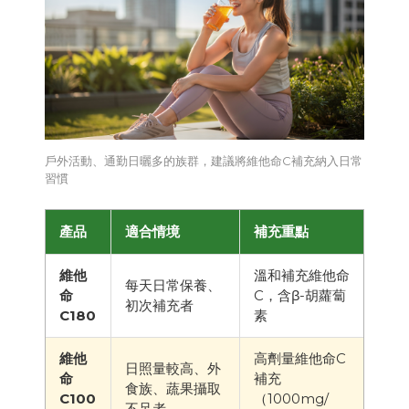
戶外活動、通勤日曬多的族群，建議將維他命C補充納入日常
習慣
產品
適合情境
補充重點
維他
溫和補充維他命
每天日常保養、
命
C，含β-胡蘿蔔
初次補充者
C180
素
維他
高劑量維他命C
日照量較高、外
命
補充
食族、蔬果攝取
C100
（1000mg/
不足者